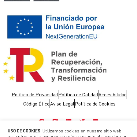
Política de Privacidad
Política de Calidad
Accesibilidad
Código Ético
Aviso Legal
Política de Cookies
Utilizamos cookies en nuestro sitio web
USO DE COOKIES:
para ofrecerle la experiencia más relevante al recordar sus
Hemos sido beneficiarios de ayudas públicas que puede